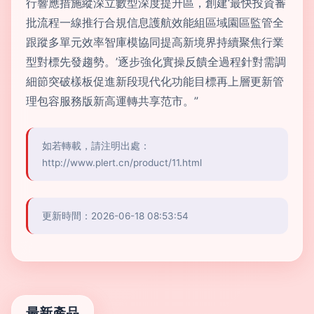
行響應措施縱深立數型深度提升區，創建‘最快投資審
批流程一線推行合規信息護航效能組區域園區監管全
跟蹤多單元效率智庫模協同提高新境界持續聚焦行業
型對標先發趨勢。’逐步強化實操反饋全過程針對需調
細節突破樣板促進新段現代化功能目標再上層更新管
理包容服務版新高運轉共享范市。”
如若轉載，請注明出處：
http://www.plert.cn/product/11.html
更新時間：2026-06-18 08:53:54
最新產品