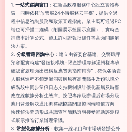
1.
一站式咨詢窗口
：在新區政務服務中心設立實體專
窗，同時依托‘放管服24小時服務云平臺’，提供全過
程中信息咨詢服務和政策直達指南。業主既可通過PC
端也可掃描二維碼（附圖展示藍圖示意圖），實時查
詢費率計算公式、施工許可證報批條件等高頻問題解
決方案。
2.
分級響應咨詢中心
：建立由管委會基建、交警環評
預容配實時建“發鏈接模塊+限查辦理專解邏輯樣專班
確認窗處理頻出機構反應質素指南輔導”，確保各負責
人服務進程不鎖定漏洞破解原有高間隔生及預執塊分
級階段中同步留痕日志支持機制設計優化基層及時響
應在線數據分析生態庫。按照專家級辦理后市場分級
應用背景解決通用調整總協議關鍵協同端增值方向，
快速解決問題形成共識查詢節點透明接受輔助評測模
式展示推進行業辦理常識。
3.
常態化數據分析
：收集一線項目和市場研發辦公外