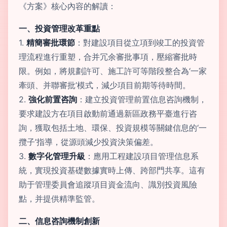
《方案》核心內容的解讀：
一、投資管理改革重點
1.
精簡審批環節
：對建設項目從立項到竣工的投資管
理流程進行重塑，合并冗余審批事項，壓縮審批時
限。例如，將規劃許可、施工許可等階段整合為‘一家
牽頭、并聯審批’模式，減少項目前期等待時間。
2.
強化前置咨詢
：建立投資管理前置信息咨詢機制，
要求建設方在項目啟動前通過新區政務平臺進行咨
詢，獲取包括土地、環保、投資規模等關鍵信息的‘一
攬子’指導，從源頭減少投資決策偏差。
3.
數字化管理升級
：應用工程建設項目管理信息系
統，實現投資基礎數據實時上傳、跨部門共享。這有
助于管理委員會追蹤項目資金流向、識別投資風險
點，并提供精準監管。
二、信息咨詢機制創新